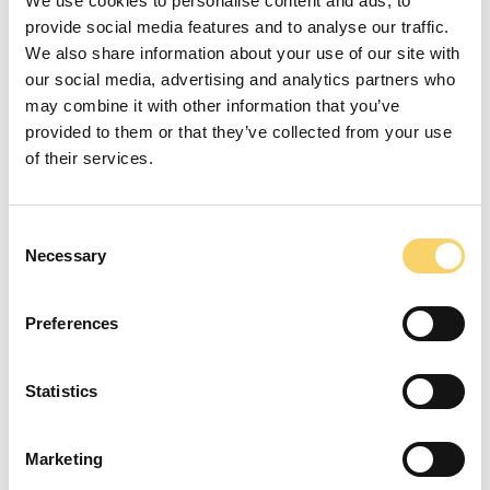
We use cookies to personalise content and ads, to
provide social media features and to analyse our traffic.
7 Hotels
We also share information about your use of our site with
7 Resorts
our social media, advertising and analytics partners who
8 Campsites
may combine it with other information that you’ve
provided to them or that they’ve collected from your use
2 F&B outlets
of their services.
5 Wellness centres
Consent
Necessary
Selection
Preferences
Statistics
Marketing